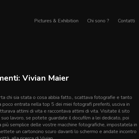
Pictures & Exhibition
Chi sono ?
Contatti
menti: Vivian Maier
a chi sia stata o cosa abbia fatto., scattava fotografie e tanto
a poco entrata nella top 5 dei miei fotografi preferiti, usciva in
turava attimi di vita e raccontava attimi di vita. Visitate il sito
 suo lavoro, se potete guardate il docufilm a lei dedicato, poi
a più semplice delle vostre macchine fotografiche, impostatela in
ettete un cartoncino scuro davanti lo schermo e andate incontro
città, alla ricerca di Vivian.