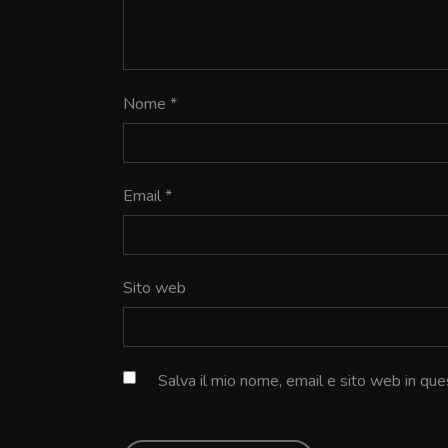
Nome
*
Email
*
Sito web
Salva il mio nome, email e sito web in q