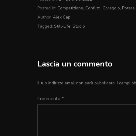
Posted in:
Competizione
,
Conflitti
,
Coraggio
,
Potere
Author:
Alex Cap
Tagged:
Still-Life
,
Studio
Leave
a
comment
on
Re,
Lascia un commento
regine
e
pedoni
Il tuo indirizzo email non sarà pubblicato.
I campi o
Commento
*