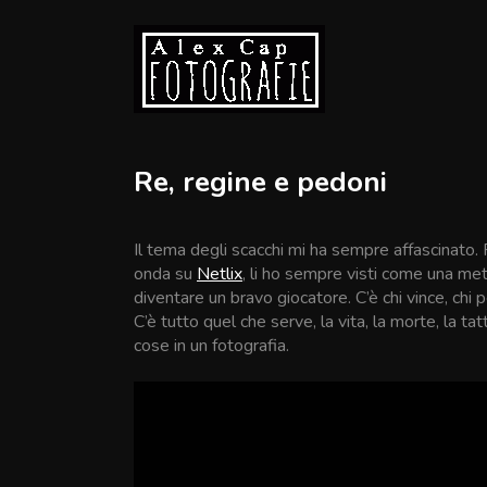
Skip
to
content
Alex Cap Fotografie
immaginando
il
Re, regine e pedoni
prossimo
scatto
Il tema degli scacchi mi ha sempre affascinato.
onda su
Netlix
, li ho sempre visti come una meta
diventare un bravo giocatore. C’è chi vince, chi per
C’è tutto quel che serve, la vita, la morte, la tat
cose in un fotografia.