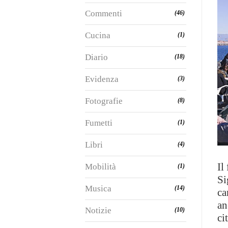
Commenti
(46)
Cucina
(1)
Diario
(18)
Evidenza
(3)
Fotografie
(8)
Fumetti
(1)
Libri
(4)
Il
Mobilità
(1)
Si
Musica
(14)
ca
an
Notizie
(10)
ci