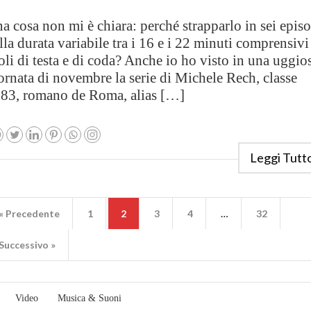
a cosa non mi è chiara: perché strapparlo in sei epis
lla durata variabile tra i 16 e i 22 minuti comprensivi
toli di testa e di coda? Anche io ho visto in una uggio
ornata di novembre la serie di Michele Rech, classe
83, romano de Roma, alias […]
Leggi Tutt
« Precedente
1
2
3
4
…
32
Successivo »
Video
Musica & Suoni