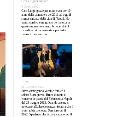
Grazie signor sindaco
6 Ottobre 2021
Caro Luigi, grazie per esser stato per 10
anni, dalla primavera del 2011 ad oggi il
signor sindaco della città di Napoli. Ho
tanti ricordi che mi girano per la testa in
questo momento e sento la necessità di
fissarli, a futura memoria e per farlo
riapro il mio vecchio …
Bruce
26 Dicembre 2020
Stavo catalogando vecchie foto ed è
saltata fuori questa. Bruce durante il
concerto di piazza del Plebiscito a Napoli
del 23 maggio 2013. Quando ancora si
potevano affollare le piazze. Sembra che il
Boss abbia prenotato San Siro per il
2022. Speriamo che le cose vadano per il