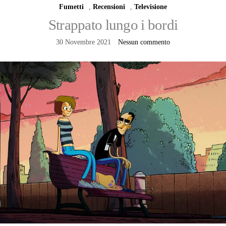
Fumetti
,
Recensioni
,
Televisione
Strappato lungo i bordi
30 Novembre 2021
Nessun commento