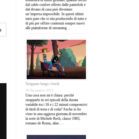
dal caldo confort offerto dalle pantofole e
dal divano di casa può diventare
un’impresa impossibile. In questi ultimi
mesi pare che si stia producendo di tutto e
di più per offrire contenuti sempre nuovi
alle piattaforme di streaming …
o
Strappato lungo i bordi
30 Novembre 2021
Una cosa non mi è chiara: perché
strapparlo in sei episodi della durata
variabile tra i 16 e i 22 minuti comprensivi
di titoli di testa e di coda? Anche io ho
visto in una uggiosa giornata di novembre
la serie di Michele Rech, classe 1983,
romano de Roma, alias …