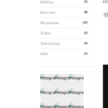
co
Politica
(7)
Racconti
(8)
Recensioni
(32)
Teatro
(2)
Televisione
(4)
Web
(1)