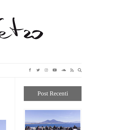
Expand
search
form
Post Recenti