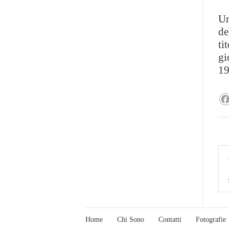
Un
de
ti
gi
19
Home
Chi Sono
Contatti
Fotografie