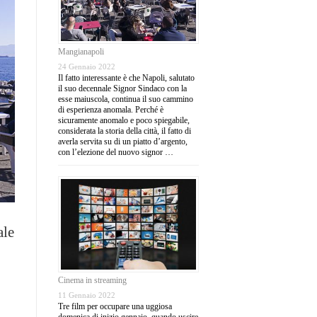
Mangianapoli
24 Gennaio 2022
Il fatto interessante è che Napoli, salutato
il suo decennale Signor Sindaco con la
esse maiuscola, continua il suo cammino
di esperienza anomala. Perché è
sicuramente anomalo e poco spiegabile,
considerata la storia della città, il fatto di
averla servita su di un piatto d’argento,
con l’elezione del nuovo signor …
ale
Cinema in streaming
11 Gennaio 2022
Tre film per occupare una uggiosa
domenica di inizio gennaio, quando uscire