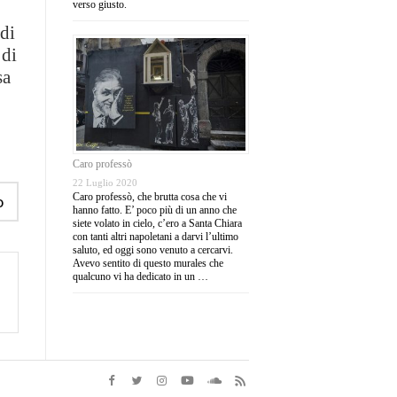
verso giusto.
odi
 di
sa
Caro professò
22 Luglio 2020
Caro professò, che brutta cosa che vi
o
hanno fatto. E’ poco più di un anno che
siete volato in cielo, c’ero a Santa Chiara
con tanti altri napoletani a darvi l’ultimo
saluto, ed oggi sono venuto a cercarvi.
Avevo sentito di questo murales che
qualcuno vi ha dedicato in un …