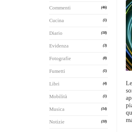
Commenti
(46)
Cucina
(1)
Diario
(18)
Evidenza
(3)
Fotografie
(8)
Fumetti
(1)
Le
Libri
(4)
so
Mobilità
(1)
ap
pi
Musica
(14)
qu
ma
Notizie
(10)