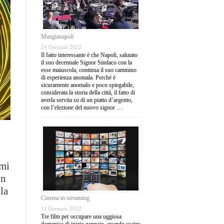
Mangianapoli
24 Gennaio 2022
Il fatto interessante è che Napoli, salutato
il suo decennale Signor Sindaco con la
esse maiuscola, continua il suo cammino
di esperienza anomala. Perché è
sicuramente anomalo e poco spiegabile,
considerata la storia della città, il fatto di
averla servita su di un piatto d’argento,
con l’elezione del nuovo signor …
 mi
in
lla
Cinema in streaming
11 Gennaio 2022
Tre film per occupare una uggiosa
domenica di inizio gennaio, quando uscire