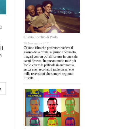
no
E’ stato l’occhio di Paolo
è
26 Novembre 2021
li
Ci sono film che preferisco vedere il
giorno della prima, al primo spettacolo,
a
magari con un po’ di fortuna in una sala
semi deserta. In questo modo mi è più
facile vivere la pellicola in autonomia,
senza aver ascoltato i mille pareri e le
mille recensioni che sempre seguono
l’uscita …
o