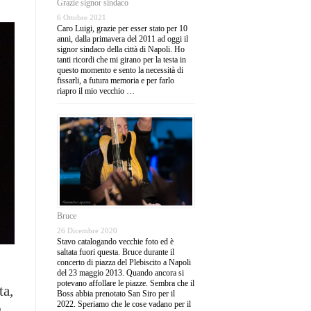
Grazie signor sindaco
6 Ottobre 2021
Caro Luigi, grazie per esser stato per 10
anni, dalla primavera del 2011 ad oggi il
signor sindaco della città di Napoli. Ho
tanti ricordi che mi girano per la testa in
questo momento e sento la necessità di
fissarli, a futura memoria e per farlo
riapro il mio vecchio …
Bruce
26 Dicembre 2020
Stavo catalogando vecchie foto ed è
saltata fuori questa. Bruce durante il
concerto di piazza del Plebiscito a Napoli
del 23 maggio 2013. Quando ancora si
potevano affollare le piazze. Sembra che il
ta,
Boss abbia prenotato San Siro per il
2022. Speriamo che le cose vadano per il
o