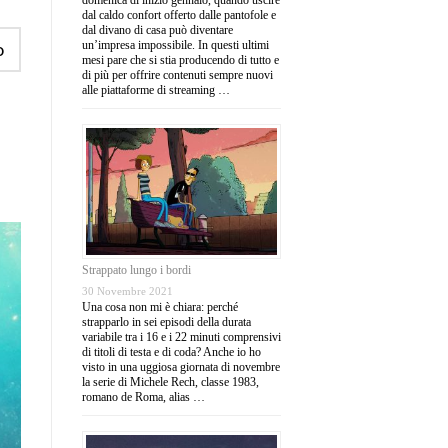
dal caldo confort offerto dalle pantofole e
dal divano di casa può diventare
un’impresa impossibile. In questi ultimi
o
mesi pare che si stia producendo di tutto e
di più per offrire contenuti sempre nuovi
alle piattaforme di streaming …
Strappato lungo i bordi
30 Novembre 2021
Una cosa non mi è chiara: perché
strapparlo in sei episodi della durata
variabile tra i 16 e i 22 minuti comprensivi
di titoli di testa e di coda? Anche io ho
visto in una uggiosa giornata di novembre
la serie di Michele Rech, classe 1983,
romano de Roma, alias …