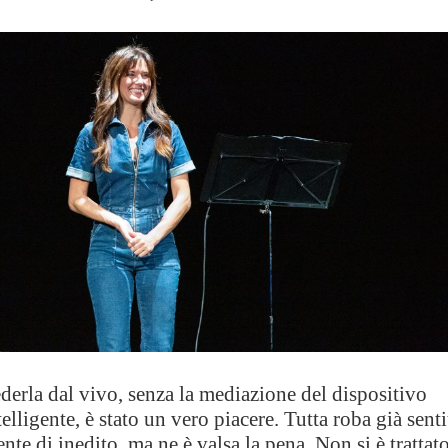
derla dal vivo, senza la mediazione del dispositivo
telligente, è stato un vero piacere. Tutta roba già senti
ente di inedito, ma ne è valsa la pena. Non si è trattat