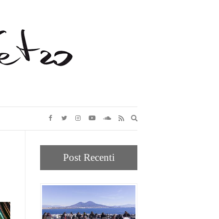
Expand
search
form
Post Recenti