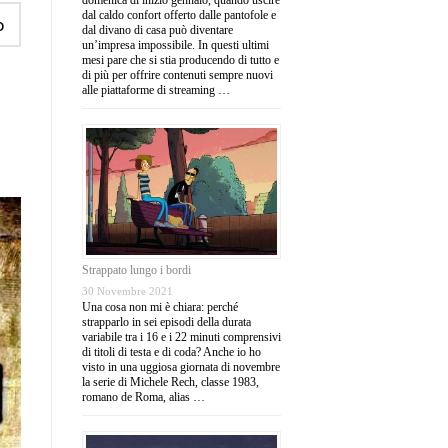
dal caldo confort offerto dalle pantofole e
o
dal divano di casa può diventare
un’impresa impossibile. In questi ultimi
mesi pare che si stia producendo di tutto e
di più per offrire contenuti sempre nuovi
alle piattaforme di streaming …
Strappato lungo i bordi
30 Novembre 2021
Una cosa non mi è chiara: perché
strapparlo in sei episodi della durata
variabile tra i 16 e i 22 minuti comprensivi
di titoli di testa e di coda? Anche io ho
visto in una uggiosa giornata di novembre
la serie di Michele Rech, classe 1983,
romano de Roma, alias …