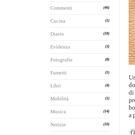
Commenti
(46)
Cucina
(1)
Diario
(18)
Evidenza
(3)
Fotografie
(8)
Fumetti
(1)
Un
do
Libri
(4)
di
Mobilità
(1)
pr
bo
Musica
(14)
a 
Notizie
(10)