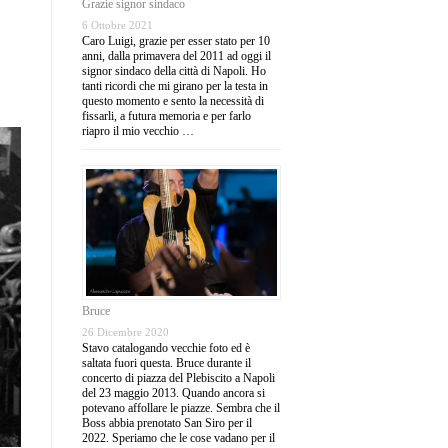
Grazie signor sindaco
6 Ottobre 2021
Caro Luigi, grazie per esser stato per 10
anni, dalla primavera del 2011 ad oggi il
signor sindaco della città di Napoli. Ho
tanti ricordi che mi girano per la testa in
questo momento e sento la necessità di
fissarli, a futura memoria e per farlo
riapro il mio vecchio …
Bruce
26 Dicembre 2020
Stavo catalogando vecchie foto ed è
saltata fuori questa. Bruce durante il
concerto di piazza del Plebiscito a Napoli
del 23 maggio 2013. Quando ancora si
potevano affollare le piazze. Sembra che il
Boss abbia prenotato San Siro per il
2022. Speriamo che le cose vadano per il