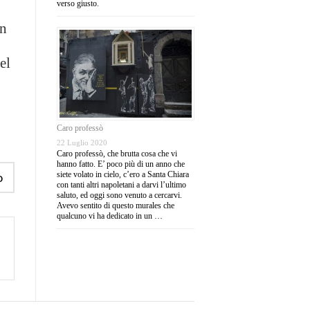
verso giusto.
on
uel
Caro professò
22 Luglio 2020
Caro professò, che brutta cosa che vi
hanno fatto. E’ poco più di un anno che
o
siete volato in cielo, c’ero a Santa Chiara
con tanti altri napoletani a darvi l’ultimo
saluto, ed oggi sono venuto a cercarvi.
Avevo sentito di questo murales che
qualcuno vi ha dedicato in un …