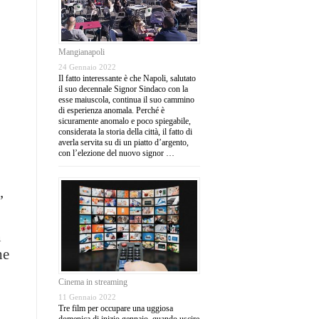
Mangianapoli
24 Gennaio 2022
Il fatto interessante è che Napoli, salutato
il suo decennale Signor Sindaco con la
esse maiuscola, continua il suo cammino
di esperienza anomala. Perché è
sicuramente anomalo e poco spiegabile,
considerata la storia della città, il fatto di
averla servita su di un piatto d’argento,
con l’elezione del nuovo signor …
’
n
he
Cinema in streaming
11 Gennaio 2022
Tre film per occupare una uggiosa
domenica di inizio gennaio, quando uscire