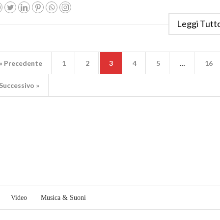
Leggi Tutt
« Precedente
1
2
3
4
5
…
16
Successivo »
Video
Musica & Suoni