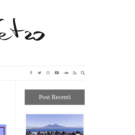
Expand
search
form
Post Recenti