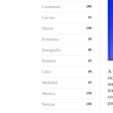
Commenti
(46)
Cucina
(1)
Diario
(18)
Evidenza
(3)
Fotografie
(8)
Fumetti
(1)
A 
Libri
(4)
ri
Mobilità
(1)
se
tr
Musica
(14)
co
pa
Notizie
(10)