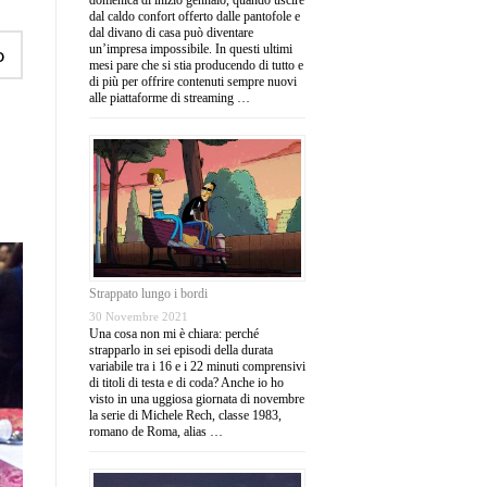
dal caldo confort offerto dalle pantofole e
dal divano di casa può diventare
un’impresa impossibile. In questi ultimi
o
mesi pare che si stia producendo di tutto e
di più per offrire contenuti sempre nuovi
alle piattaforme di streaming …
Strappato lungo i bordi
30 Novembre 2021
Una cosa non mi è chiara: perché
strapparlo in sei episodi della durata
variabile tra i 16 e i 22 minuti comprensivi
di titoli di testa e di coda? Anche io ho
visto in una uggiosa giornata di novembre
la serie di Michele Rech, classe 1983,
romano de Roma, alias …