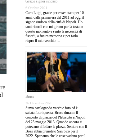
Grazie signor sindaco
6 Ottobre 2021
Caro Luigi, grazie per esser stato per 10
anni, dalla primavera del 2011 ad oggi il
signor sindaco della città di Napoli. Ho
tanti ricordi che mi girano per la testa in
questo momento e sento la necessità di
fissarli, a futura memoria e per farlo
riapro il mio vecchio …
ere
di
Bruce
26 Dicembre 2020
Stavo catalogando vecchie foto ed è
saltata fuori questa. Bruce durante il
concerto di piazza del Plebiscito a Napoli
del 23 maggio 2013. Quando ancora si
potevano affollare le piazze. Sembra che il
Boss abbia prenotato San Siro per il
2022. Speriamo che le cose vadano per il