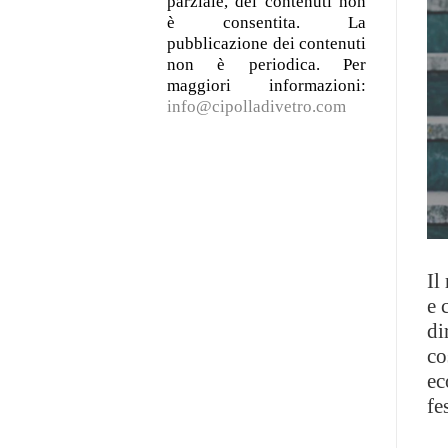
parziale, dei contenuti non
è consentita. La
pubblicazione dei contenuti
non è periodica. Per
maggiori informazioni:
info@cipolladivetro.com
Il
e 
di
co
ec
fe