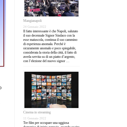
Mangianapoli
24 Gennaio 2022
Il fatto interessante è che Napoli, salutato
il suo decennale Signor Sindaco con la
esse maiuscola, continua il suo cammino
di esperienza anomala. Perché è
sicuramente anomalo e poco spiegabile,
considerata la storia della città, il fatto di
averla servita su di un piatto d’argento,
con l’elezione del nuovo signor …
o
g
Cinema in streaming
11 Gennaio 2022
Tre film per occupare una uggiosa
domenica di inizio gennaio, quando uscire