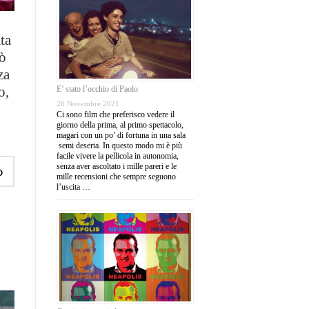
ta
rò
za
o,
E’ stato l’occhio di Paolo
26 Novembre 2021
Ci sono film che preferisco vedere il
giorno della prima, al primo spettacolo,
magari con un po’ di fortuna in una sala
semi deserta. In questo modo mi è più
facile vivere la pellicola in autonomia,
senza aver ascoltato i mille pareri e le
o
mille recensioni che sempre seguono
l’uscita …