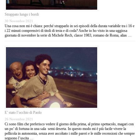
Strappato lungo i bordi
30 Novembre 2021
Una cosa non mi è chiara: perché strapparlo in sei episodi della durata variabile tra i 16 e
i 22 minuti comprensivi di titoli di testa e di coda? Anche io ho visto in una uggiosa
giornata di novembre la serie di Michele Rech, classe 1983, romano de Roma, alias …
E’ stato l’occhio di Paolo
26 Novembre 2021
Ci sono film che preferisco vedere il giorno della prima, al primo spettacolo, magari con
un po’ di fortuna in una sala semi deserta. In questo modo mi è più facile vivere la
pellicola in autonomia, senza aver ascoltato i mille pareri e le mille recensioni che sempre
seguono l’uscita …