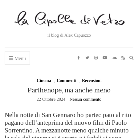
il blog di Alex Capuozzo
Ex
Menu
se
fo
Cinema
,
Commenti
,
Recensioni
Parthenope, ma anche meno
22 Ottobre 2024
Nessun commento
Nella notte di San Gennaro ho partecipato al rito
pagano dell’anteprima del nuovo film di Paolo
Sorrentino. A mezzanotte meno qualche minuto
la sala del cinema si è aperta e i fedeli si sono