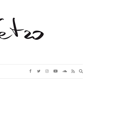
Expand
search
form