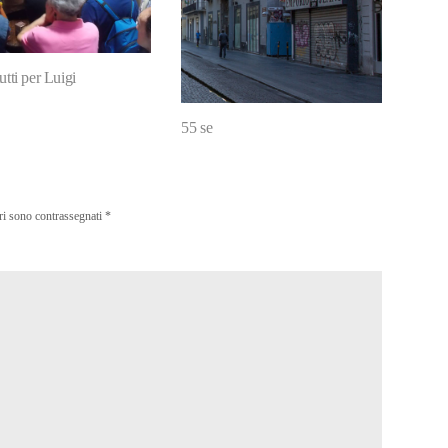
utti per Luigi
55 se
ri sono contrassegnati
*