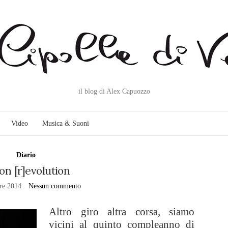
il blog di Alex Capuozzo
Video
Musica & Suoni
Diario
on [r]evolution
re 2014
Nessun commento
Altro giro altra corsa, siamo
vicini al quinto compleanno di