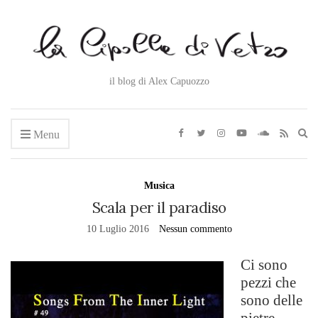
il blog di Alex Capuozzo
Ex
Menu
se
fo
Musica
Scala per il paradiso
10 Luglio 2016
Nessun commento
Ci sono
pezzi che
sono delle
pietre