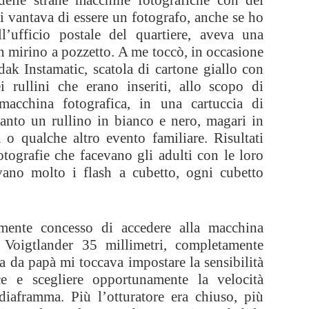
elle strane macchine fotografiche con dei
si vantava di essere un fotografo, anche se ho
’ufficio postale del quartiere, aveva una
n mirino a pozzetto. A me toccò, in occasione
k Instamatic, scatola di cartone giallo con
 rullini che erano inseriti, allo scopo di
a macchina fotografica, in una cartuccia di
tanto un rullino in bianco e nero, magari in
 o qualche altro evento familiare. Risultati
fotografie che facevano gli adulti con le loro
ano molto i flash a cubetto, ogni cubetto
mente concesso di accedere alla macchina
 Voigtlander 35 millimetri, completamente
 da papà mi toccava impostare la sensibilità
uce e scegliere opportunamente la velocità
 diaframma. Più l’otturatore era chiuso, più