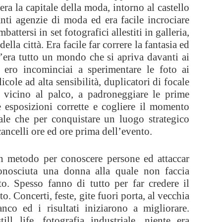
ra la capitale della moda, intorno al castello
nti agenzie di moda ed era facile incrociare
attersi in set fotografici allestiti in galleria,
ella città. Era facile far correre la fantasia ed
C’era tutto un mondo che si apriva davanti ai
 ero incominciai a sperimentare le foto ai
icole ad alta sensibilità, duplicatori di focale
ù vicino al palco, a padroneggiare le prime
e esposizioni corrette e cogliere il momento
ale che per conquistare un luogo strategico
cancelli ore ed ore prima dell’evento.
n metodo per conoscere persone ed attaccar
onosciuta una donna alla quale non faccia
to. Spesso fanno di tutto per far credere il
. Concerti, feste, gite fuori porta, al vecchia
nco ed i risultati iniziarono a migliorare.
till life, fotografia industriale, niente era