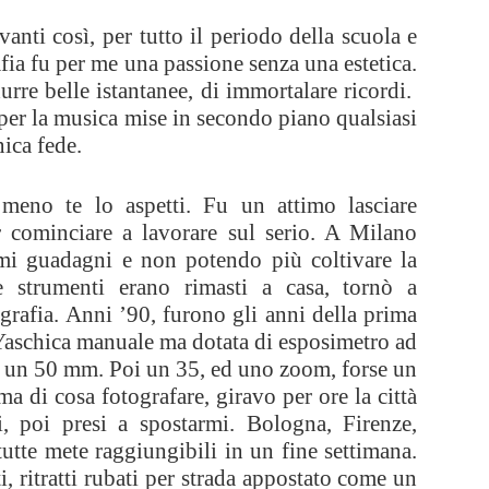
anti così, per tutto il periodo della scuola e
rafia fu per me una passione senza una estetica.
durre belle istantanee, di immortalare ricordi.
 per la musica mise in secondo piano qualsiasi
nica fede.
eno te lo aspetti. Fu un attimo lasciare
er cominciare a lavorare sul serio. A Milano
imi guadagni e non potendo più coltivare la
e strumenti erano rimasti a casa, tornò a
ografia. Anni ’90, furono gli anni della prima
 Yaschica manuale ma dotata di esposimetro ad
, un 50 mm. Poi un 35, ed uno zoom, forse un
ma di cosa fotografare, giravo per ore la città
ti, poi presi a spostarmi. Bologna, Firenze,
tte mete raggiungibili in un fine settimana.
 ritratti rubati per strada appostato come un