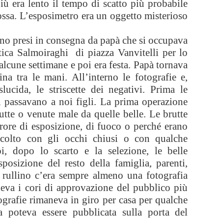
ù era lento il tempo di scatto più probabile
ossa. L’esposimetro era un oggetto misterioso
ivano presi in consegna da papà che si occupava
ttica Salmoiraghi di piazza Vanvitelli per lo
lcune settimane e poi era festa. Papà tornava
na tra le mani. All’interno le fotografie e,
lucida, le striscette dei negativi. Prima le
 passavano a noi figli. La prima operazione
utte o venute male da quelle belle. Le brutte
rrore di esposizione, di fuoco o perché erano
 colto con gli occhi chiusi o con qualche
oi, dopo lo scarto e la selezione, le belle
posizione del resto della famiglia, parenti,
i rullino c’era sempre almeno una fotografia
deva i cori di approvazione del pubblico più
tografie rimaneva in giro per casa per qualche
 poteva essere pubblicata sulla porta del