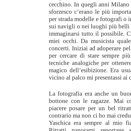
cecchino. In quegli anni Milano e
sforzesco c’erano le più importa
per strada modelle e fotografi o imb
sui navigli o nei luoghi più belli d
immaginarsi tutto il possibile. 
miei occhi. Da musicista quale
concerti. Iniziai ad adoperare pell
per cercare di stare sempre pi
tecniche analogiche per ottener
magico dell’esibizione. Era usu
vicino al palco mi presentassi ai 
La fotografia era anche un buo
bottone con le ragazze. Mai c
piacere posare per un bel ritrat
contrario ma non ci ho mai creduto
Yaschica era sempre al mio fia
Ritratti, panorami, reportage, s