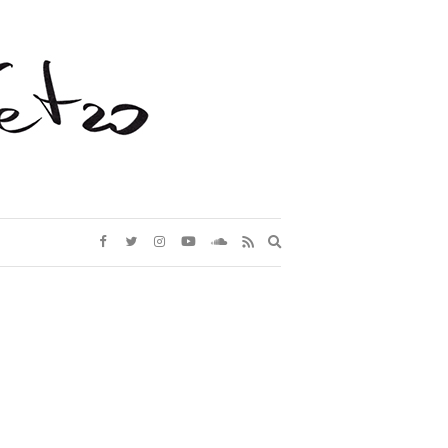
Expand
search
form