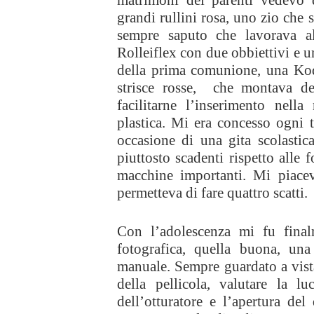
matrimoni dei parenti vedevo d
grandi rullini rosa, uno zio che 
sempre saputo che lavorava all
Rolleiflex con due obbiettivi e u
della prima comunione, una Koda
strisce rosse, che montava dei
facilitarne l’inserimento nell
plastica. Mi era concesso ogni 
occasione di una gita scolastica
piuttosto scadenti rispetto alle 
macchine importanti. Mi piacev
permetteva di fare quattro scatti.
Con l’adolescenza mi fu final
fotografica, quella buona, una
manuale. Sempre guardato a vista
della pellicola, valutare la l
dell’otturatore e l’apertura del