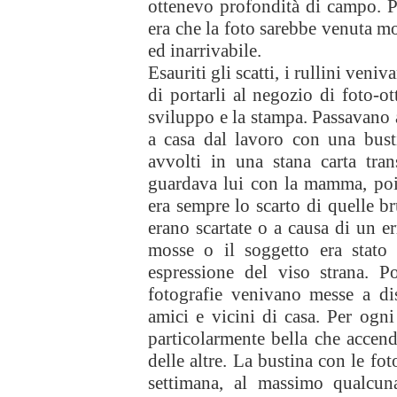
ottenevo profondità di campo. Pi
era che la foto sarebbe venuta m
ed inarrivabile.
Esauriti gli scatti, i rullini ven
di portarli al negozio di foto-o
sviluppo e la stampa. Passavano a
a casa dal lavoro con una busti
avvolti in una stana carta trans
guardava lui con la mamma, poi
era sempre lo scarto di quelle br
erano scartate o a causa di un e
mosse o il soggetto era stato
espressione del viso strana. P
fotografie venivano messe a dis
amici e vicini di casa. Per ogn
particolarmente bella che accen
delle altre. La bustina con le fo
settimana, al massimo qualcuna