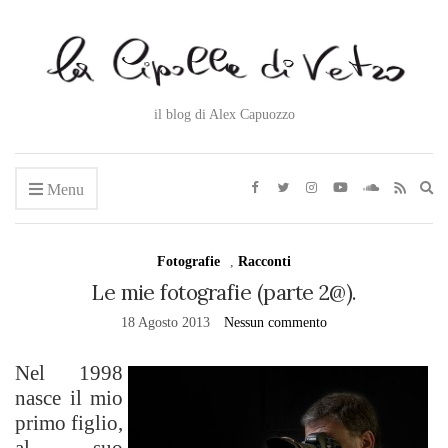
il blog di Alex Capuozzo
Ex
Menu
se
fo
Fotografie
,
Racconti
Le mie fotografie (parte 2@).
18 Agosto 2013
Nessun commento
Nel 1998
nasce il mio
primo figlio,
al suo